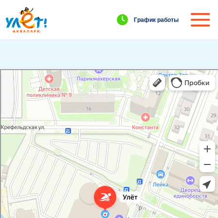
График работы
Улёт
Аквапарк в Ульяновске
Баня в Ульяновске